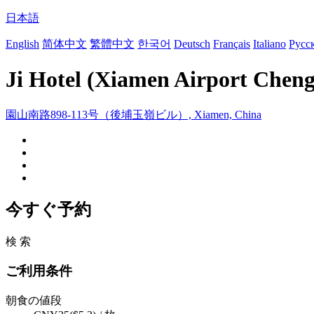
日本語
English
简体中文
繁體中文
한국어
Deutsch
Français
Italiano
Русс
Ji Hotel (Xiamen Airport Chen
園山南路898-113号（後埔玉嶺ビル）, Xiamen, China
今すぐ予約
検 索
ご利用条件
朝食の値段