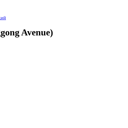
кий
ggong Avenue)